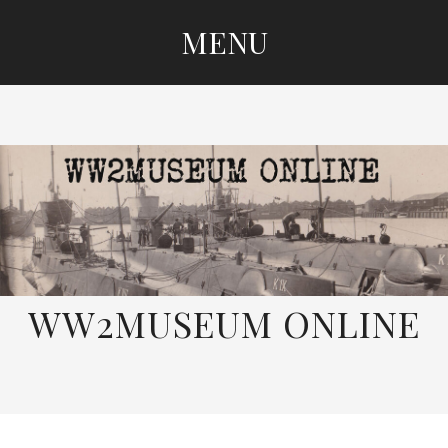
MENU
SKIP
TO
CONTENT
WW2MUSEUM ONLINE