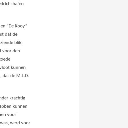
edrichshaf
en
 en “De Kooy”
st dat de
ziende blik
l voor den
 goede
 vloot kunnen
, dat de M.L.D.
nder krachtig
 hebben kunnen
men voor
 was, werd voor