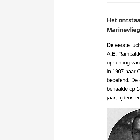
Het ontstaa
Marinevlie
De eerste luc
A.E. Rambaldo
oprichting va
in 1907 naar O
beoefend. De 
behaalde op 1
jaar, tijdens 