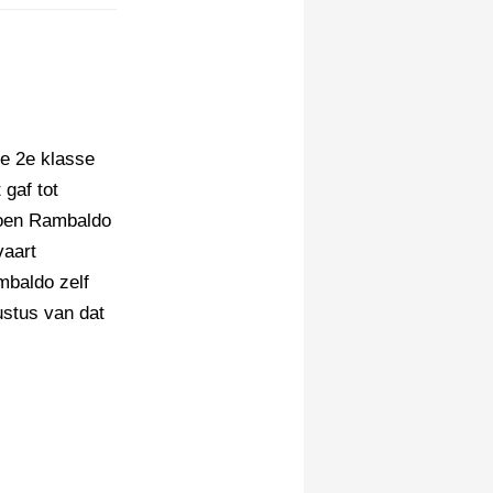
ee 2e klasse
gaf tot
 Toen Rambaldo
vaart
mbaldo zelf
ustus van dat