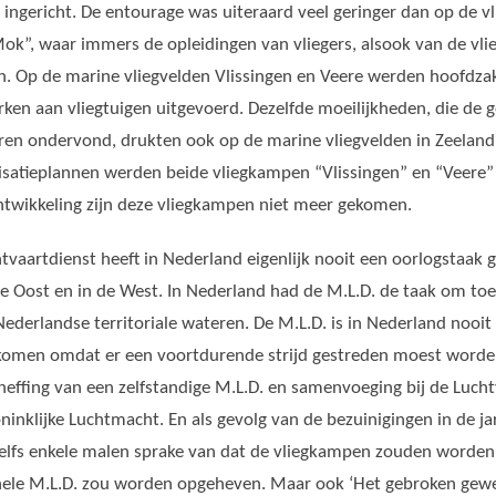
 ingericht. De entourage was uiteraard veel geringer dan op de
v
Mok”, waar immers de opleidingen van vliegers, alsook van de vl
n. Op de marine vliegvelden Vlissingen en Veere werden hoofdzak
en aan vliegtuigen uitgevoerd. Dezelfde moeilijkheden, die de g
aren ondervond,
drukten ook op de marine vliegvelden in Zeeland
isatieplannen werden beide vliegkampen “Vlissingen” en “Veere”
ontwikkeling zijn deze vliegkampen niet meer gekomen.
tvaartdienst heeft in Nederland eigenlijk nooit een oorlogstaak 
e Oost en in de West. In Nederland had de M.L.D. de taak om toe
ederlandse territoriale wateren. De M.L.D. is in Nederland nooit
komen omdat er een voortdurende strijd gestreden moest worde
effing van een zelfstandige M.L.D. en samenvoeging bij de Lucht
oninklijke Luchtmacht. En als gevolg van de bezuinigingen in de ja
 zelfs enkele malen sprake van dat de vliegkampen zouden worden
ehele M.L.D. zou worden opgeheven. Maar ook ‘Het gebroken gewee