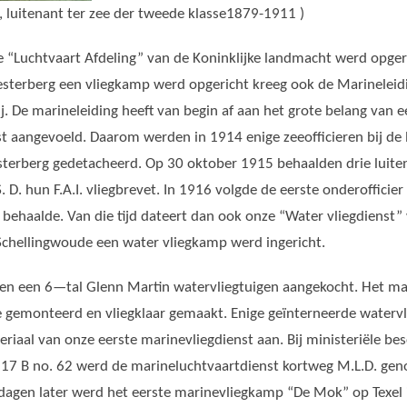
, luitenant ter zee der tweede klasse1879-1911 )
e “Luchtvaart Afdeling” van de Koninklijke landmacht werd opger
oesterberg een vliegkamp werd opgericht kreeg ook de Marineleid
ij. De marineleiding heeft van begin af aan het grote belang van 
st aangevoeld. Daarom werden in 1914 enige zeeofficieren bij de 
esterberg gedetacheerd. Op 30 oktober 1915 behaalden drie luiten
. D. hun F.A.I.
vliegbrevet. In 1916 volgde de eerste onderofficier
t behaalde. Van die tijd dateert dan ook onze “Water vliegdienst
Schellingwoude een water vliegkamp werd ingericht.
en een 6—tal Glenn Martin watervliegtuigen aangekocht. Het mat
 gemonteerd en vliegklaar gemaakt. Enige geïnterneerde watervl
riaal van onze eerste marinevliegdienst aan. Bij ministeriële be
17 B no. 62 werd de marineluchtvaartdienst kortweg M.L.D. ge
e dagen later werd het eerste marinevliegkamp “De Mok” op Texel 