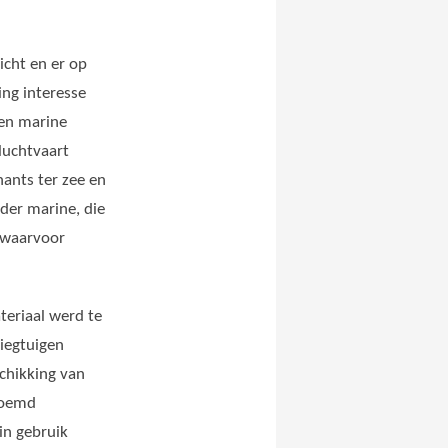
icht en er op
ing interesse
een marine
luchtvaart
ants ter zee en
 der marine, die
” waarvoor
eriaal werd te
iegtuigen
schikking van
noemd
in gebruik