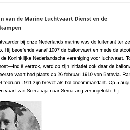
n van de Marine Luchtvaart Dienst en de
gkampen
htvaarder bij onze Nederlands marine was de luitenant ter z
. Hij beoefende vanaf 1907 de ballonvaart en mede de stoot 
n de Koninklijke Nederlandsche vereniging voor luchtvaart.
ost—Indië vertrok, werd op zijn initiatief ook daar de ballon
eerste vaart had plaats op 26 februari 1910 van Batavia. Ra
8 februari 1911 zijn brevet als balloncommandant. Op 5 aug
een vaart van Soerabaja naar Semarang verongelukte hij.