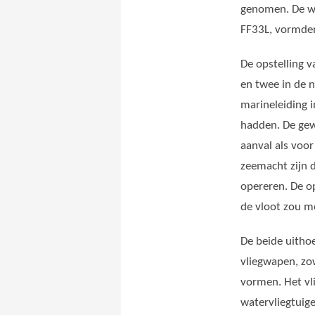
genomen. De wa
FF33L, vormden
De opstelling 
en twee in de
n
marineleiding 
hadden. De gew
aanval als voo
zeemacht zijn 
opereren. De o
de vloot zou 
De beide uitho
vliegwapen, zo
vormen. Het vl
watervliegtuig