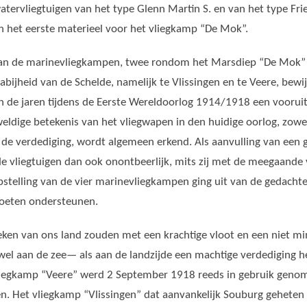
tervliegtuigen van het type Glenn Martin S. en van het type
Fri
 het eerste materieel voor het vliegkamp “De Mok”
.
van de marinevliegkampen, twee rondom het Marsdiep “De Mok”
abijheid
van de Schelde, namelijk te Vlissingen en te Veere, bewij
in de jaren tijdens de Eerste Wereldoorlog 1914/1918 een vooruit
eldige betekenis van het vliegwapen in den huidige oorlog, zowe
r
de verdediging
, wordt algemeen erkend. Als aanvulling van een
de vliegtuigen dan ook onontbeerlijk, mits zij met de meegaande
pstelling van de vier marinevliegkampen ging uit van
de gedachte
moeten ondersteunen.
eken van ons land zouden met een krachtige vloot en een niet mi
wel aan de zee— als aan de landzijde een machtige verdediging
iegkamp “Veere” werd 2 September 1918 reeds in gebruik geno
en. Het vliegkamp “Vlissingen” dat aanvankelijk Souburg geheten