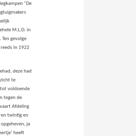
liegkampen “De
iegtuigmakers
elijk
ehele M.L.D. in
. Ten gevolge
 reeds in 1922
gehad, deze had
zicht te
 tot voldoende
n tegen de
vaart Afdeling
ren twintig en
 opgeheven, ja
rtje’ heeft