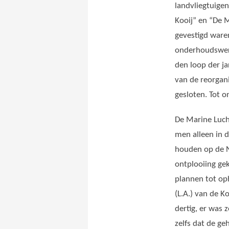
landvliegtuigen
Kooij” en “De 
gevestigd ware
onderhoudswerk
den loop der
j
van de reorgan
gesloten. Tot 
De Marine Luch
men alleen in d
houden op de N
ontplooiing ge
plannen tot oph
(L.A.) van de K
dertig, er was
zelfs dat de g