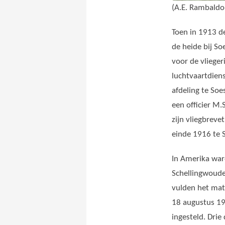
(A.E. Rambaldo
Toen in 1913 d
de heide bij S
voor de vlieger
luchtvaartdien
afdeling te So
een officier
M.S
zijn vliegbreve
einde 1916 te 
In Amerika war
Schellingwoude
vulden het mate
18 augustus 19
ingesteld. Dri