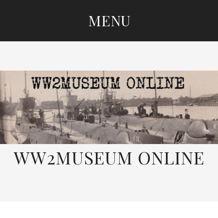
MENU
SKIP
TO
CONTENT
WW2MUSEUM ONLINE