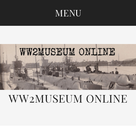
MENU
SKIP
TO
CONTENT
WW2MUSEUM ONLINE