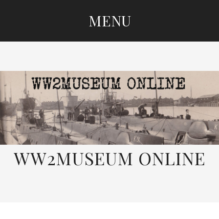
MENU
SKIP
TO
CONTENT
WW2MUSEUM ONLINE